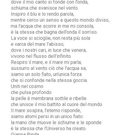
dove il mio canto si fonde con l’onda,
schiuma che svanisce nel vento.
Inspiro il blu e lo rendo parola,
mentre cerco un senso a questo mondo diviso,
ma l’acqua che scorre in me mi consola,
è la stessa che bagna dell’onda il sorriso.
La voce si scioglie, non resta più sola
e varca del mare l’abisso;
dove i nostri cari, in luce che venera,
vivono nel flusso dell’infinito.
Respiro il mare, e il mare mi parla;
sussurro al vento ciò che l’acqua sa;
siamo un solo fiato, un’unica forza
che si confonde nella stessa goccia.
Uniti nel cosmo
che pulsa profondo
la pelle è membrana sottile e ribelle
che unisce il mio battito al cuore del mondo.
Il mare sospira, l’eterno risponde,
siamo atomi persi in un unico fiato:
la mano che muove le schiume e le sponde
è la stessa che l’Universo ha creato.
Gianna Binda