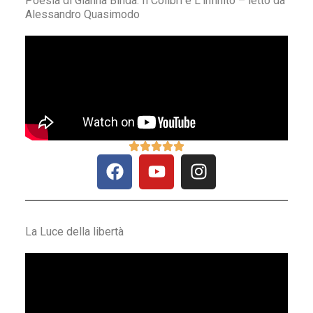
Poesia di Gianna Binda: Il Colibrì e L’infinito – letto da
Alessandro Quasimodo
La Luce della libertà