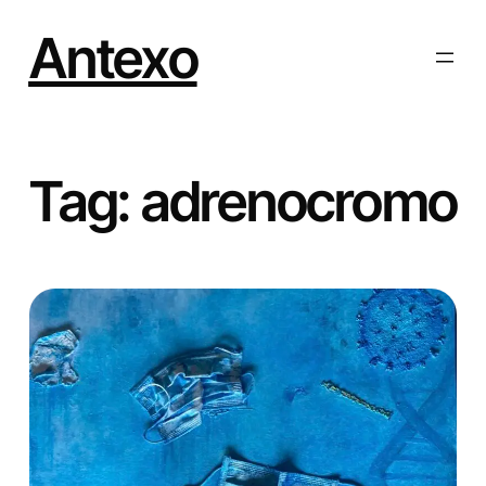
Vai
al
Antexo
contenuto
Tag:
adrenocromo