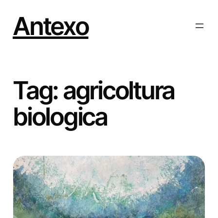
Vai
al
Antexo
contenuto
Tag:
agricoltura
biologica