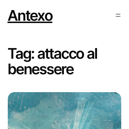
Vai
al
Antexo
contenuto
Tag:
attacco al
benessere