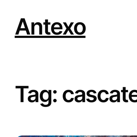
Vai
al
contenuto
Antexo
Tag:
cascat