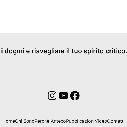
dogmi e risvegliare il tuo spirito critico. 
Instagram
YouTube
Facebook
Home
Chi Sono
Perchè Antexo
Pubblicazioni
Video
Contatti