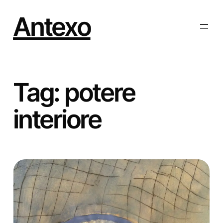
Vai
al
Antexo
contenuto
Tag:
potere
interiore