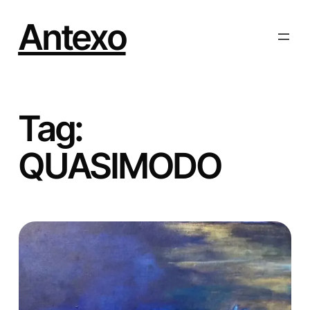
Vai
al
Antexo
contenuto
Tag:
QUASIMODO