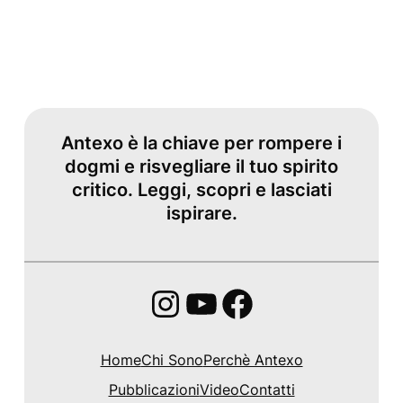
Antexo è la chiave per rompere i
dogmi e risvegliare il tuo spirito
critico. Leggi, scopri e lasciati
ispirare.
Instagram
YouTube
Facebook
Home
Chi Sono
Perchè Antexo
Pubblicazioni
Video
Contatti