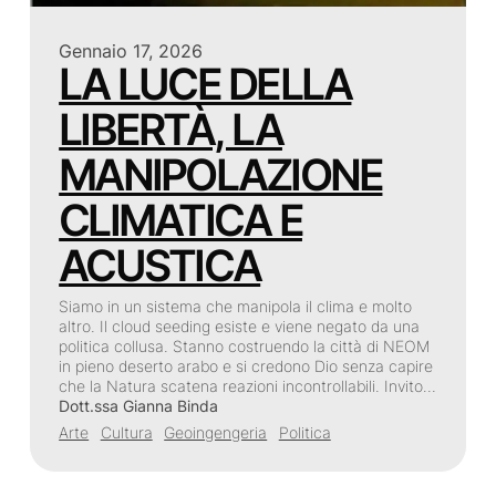
Gennaio 17, 2026
LA LUCE DELLA
LIBERTÀ, LA
MANIPOLAZIONE
CLIMATICA E
ACUSTICA
Siamo in un sistema che manipola il clima e molto
altro. Il cloud seeding esiste e viene negato da una
politica collusa. Stanno costruendo la città di NEOM
in pieno deserto arabo e si credono Dio senza capire
che la Natura scatena reazioni incontrollabili. Invito…
Dott.ssa Gianna Binda
Arte
Cultura
Geoingengeria
Politica