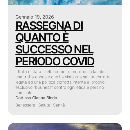
Gennaio 19, 2026
RASSEGNA DI
QUANTO È
SUCCESSO NEL
PERIODO COVID
L’Italia è stata scelta come tramoolino da lancio di
una truffa epocale che ha visto una sanità corrotta
legata ad una politica corrotta intenta al proprio
esclusivo “business” contro ogni etica e persino
criminale
Dott.ssa Gianna Binda
Benessere
Salute
Sanità