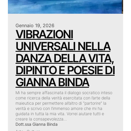
Gennaio 19, 2026
VIBRAZIONI
UNIVERSALI NELLA
DANZA DELLA VITA,
DIPINTO E POESIE DI
GIANNA BINDA
Mi ha sempre affascinata il dialogo socratico inteso
come ricerca della verità esercitata con l’arte della
maieutica per permettere all’altro di “partorire” la
verità e scrivo con l’immenso amore che mi ha
guidata in tutta la mia vita. Vorrei aiutare tutti e
creare la consapevolezza…
Dott.ssa Gianna Binda