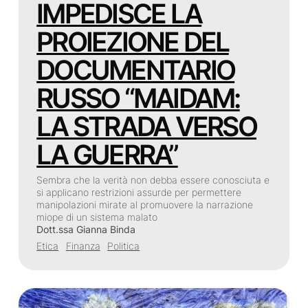
IMPEDISCE LA
PROIEZIONE DEL
DOCUMENTARIO
RUSSO “MAIDAM:
LA STRADA VERSO
LA GUERRA”
Sembra che la verità non debba essere conosciuta e
si applicano restrizioni assurde per permettere
manipolazioni mirate al promuovere la narrazione
miope di un sistema malato
Dott.ssa Gianna Binda
Etica
Finanza
Politica