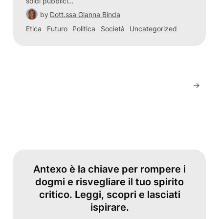
soldi pubblici…
by
Dott.ssa Gianna Binda
Etica
Futuro
Politica
Società
Uncategorized
→
Antexo è la chiave per rompere i
dogmi e risvegliare il tuo spirito
critico. Leggi, scopri e lasciati
ispirare.