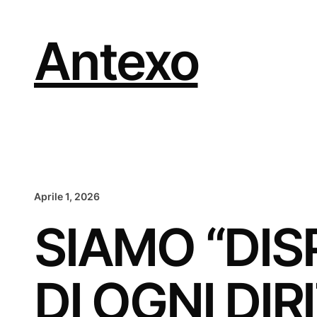
Vai
al
contenuto
Antexo
Aprile 1, 2026
SIAMO “DISP
DI OGNI DI