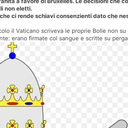
anità a favore di Bruxelles. Le decisioni che
 non eletti.
 che ci rende schiavi consenzienti dato che n
colo il Vaticano scriveva le proprie Bolle non su
vente: erano firmate col sangue e scritte su per