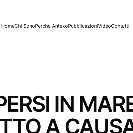
Home
Chi Sono
Perchè Antexo
Pubblicazioni
Video
Contatti
ERSI IN MARE
RITTO A CAUS