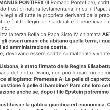
ROMANUS PONTIFEX
(Il Romano Pontefice), scrit
o trust di natura testamentaria, in cui il Papa
privilegi e di tutte le proprietà derivanti dalla 
re è il Collegio dei Cardinali e il beneficiario è
ino.
itta la terza Bolla da Papa Sisto IV chiamata
AE
 gli esseri umani che abitano quella terra, i 
i ad amministrazione coatta.
e, dovevano essere scritte su materiale vivente
i Lisbona, è stato firmato dalla Regina Elisabe
iaria del diritto Divino, non può firmare un doc
ice sillogismo: Premessa A: La pelle di caprett
uestione è pelle di bambino? Pare che loro ce 
sa azione anche se, dopo i file Epstein potrem
stituisce la gabbia giuridica ed economica. Con 