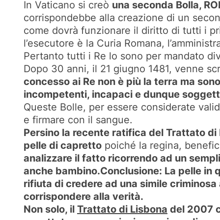
In Vaticano si creò
una seconda Bolla, 
corrispondebbe alla creazione di un second
come dovrà funzionare il diritto di tutti i 
l’esecutore è la Curia Romana, l’amministrato
Pertanto tutti i Re lo sono per mandato div
Dopo 30 anni, il 21 giugno 1481, venne scr
concesso ai Re non è più la terra ma sono
incompetenti, incapaci e dunque soggett
Queste Bolle, per essere considerate valid
e firmare con il sangue.
Persino la recente ratifica del Trattato d
pelle di capretto
poiché la regina, benefic
analizzare il fatto ricorrendo ad un sempl
anche bambino.Conclusione: La pelle in q
rifiuta di credere ad una simile crimino
corrispondere alla verità.
Non solo, il
Trattato di Lisbona
del 2007 co