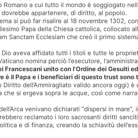
 Romano a cui tutto il mondo è soggiogato nell’o
e dovrebbe appartenere, di diritto, al popolo.
ema si può far risalire al 18 novembre 1302, con
3esimo Papa della Chiesa cattolica, collocato al
am Sanctam Ecclesiam che creò il primo sistema 
Dio aveva affidato tutti i titoli e tutte le propr
 Vaticano nomina perciò l’esecutore, l’amministrat
ei Francescani unito con l’Ordine dei Gesuiti ed
 è il Papa e i beneficiari di questo trust sono 
(o Diritto dell’Ammiragliato valido ancora oggi) è
ura che si ergeva sopra le acque, così come narra
 dell’Arca venivano dichiarati “dispersi in mare”,
ebbero reclamato i loro sacrosanti diritti sancit
olitica e di finanza, creando la schiavitù dell’