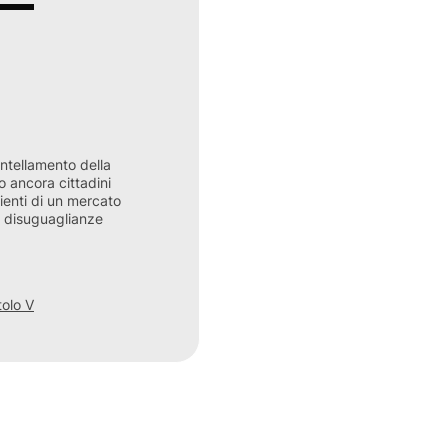
antellamento della
o ancora cittadini
clienti di un mercato
nti disuguaglianze
tolo V