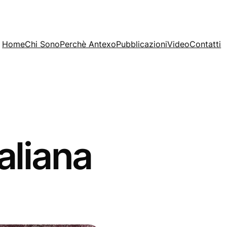
Home
Chi Sono
Perchè Antexo
Pubblicazioni
Video
Contatti
taliana