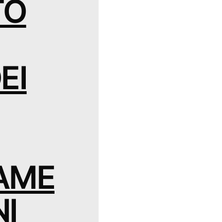
TO
EI
AME
NI