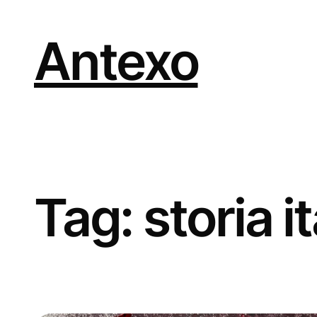
Vai
al
contenuto
Antexo
Tag:
storia i