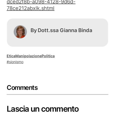
dced2f8b-a098-4128-9d6d-
78ce212abxlk.shtml
By
Dott.ssa Gianna Binda
Etica
Manipolazione
Politica
sionismo
Comments
Lascia un commento