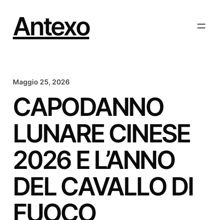
Vai
al
Antexo
contenuto
Maggio 25, 2026
CAPODANNO
LUNARE CINESE
2026 E L’ANNO
DEL CAVALLO DI
FUOCO