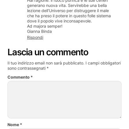
Hai ragione: il fuoco purifica e le sue ceneri
generano nuova vita. Servirebbe una bella
lezione dell’Universo per distruggere il male
che ha preso il potere in questo folle sistema
dove il popolo vive inconsapevole.
Ad majora semper!
Gianna Binda
Rispondi
Lascia un commento
Il tuo indirizzo email non sarà pubblicato.
I campi obbligatori
sono contrassegnati
*
Commento
*
Nome
*