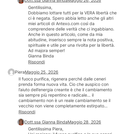
Dott.ssa Gianna Binda
Maggio 26, 2026
Gentilissima,
Dobbiamo lottare tutti per la VERA libertà che
ci è negata. Spero abbia letto anche gli altri
miei articoli di Antexo.com così da
comprendere delle verità che ci ingabbiano.
Anche in questo articolo, come da mia
abitudine, inserisco sempre la nota positiva,
spirituale e utile per una rivolta per la libertà.
Ad majora semper!
Gianna Binda
Rispondi
Piera
Maggio 25, 2026
Il fuoco purifica, rigenera perché dalle ceneri
prenda forma nuova vita. Cio che auspico con
l’aiuto dell’energia creante è che il cambiamento
sia sempre più repentino e radicale… il
cambiamento non è un reale cambiamento se il
vecchio non viene completamente estirpato…
Rispondi
Dott.ssa Gianna Binda
Maggio 28, 2026
Gentilissima Piera,