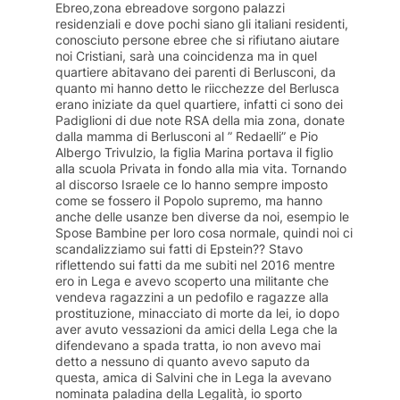
Ebreo,zona ebreadove sorgono palazzi
residenziali e dove pochi siano gli italiani residenti,
conosciuto persone ebree che si rifiutano aiutare
noi Cristiani, sarà una coincidenza ma in quel
quartiere abitavano dei parenti di Berlusconi, da
quanto mi hanno detto le riicchezze del Berlusca
erano iniziate da quel quartiere, infatti ci sono dei
Padiglioni di due note RSA della mia zona, donate
dalla mamma di Berlusconi al ” Redaelli” e Pio
Albergo Trivulzio, la figlia Marina portava il figlio
alla scuola Privata in fondo alla mia vita. Tornando
al discorso Israele ce lo hanno sempre imposto
come se fossero il Popolo supremo, ma hanno
anche delle usanze ben diverse da noi, esempio le
Spose Bambine per loro cosa normale, quindi noi ci
scandalizziamo sui fatti di Epstein?? Stavo
riflettendo sui fatti da me subiti nel 2016 mentre
ero in Lega e avevo scoperto una militante che
vendeva ragazzini a un pedofilo e ragazze alla
prostituzione, minacciato di morte da lei, io dopo
aver avuto vessazioni da amici della Lega che la
difendevano a spada tratta, io non avevo mai
detto a nessuno di quanto avevo saputo da
questa, amica di Salvini che in Lega la avevano
nominata paladina della Legalità, io sporto