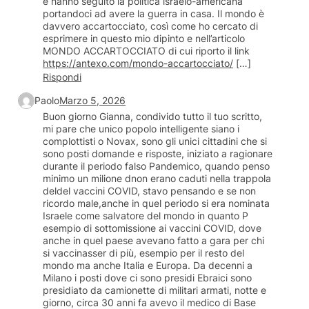
e hanno seguito la politica israelo-americana
portandoci ad avere la guerra in casa. Il mondo è
davvero accartocciato, così come ho cercato di
esprimere in questo mio dipinto e nell’articolo
MONDO ACCARTOCCIATO di cui riporto il link
https://antexo.com/mondo-accartocciato/
[…]
Rispondi
Paolo
Marzo 5, 2026
Buon giorno Gianna, condivido tutto il tuo scritto,
mi pare che unico popolo intelligente siano i
complottisti o Novax, sono gli unici cittadini che si
sono posti domande e risposte, iniziato a ragionare
durante il periodo falso Pandemico, quando penso
minimo un milione dnon erano caduti nella trappola
deldel vaccini COVID, stavo pensando e se non
ricordo male,anche in quel periodo si era nominata
Israele come salvatore del mondo in quanto P
esempio di sottomissione ai vaccini COVID, dove
anche in quel paese avevano fatto a gara per chi
si vaccinasser di più, esempio per il resto del
mondo ma anche Italia e Europa. Da decenni a
Milano i posti dove ci sono presidi Ebraici sono
presidiato da camionette di militari armati, notte e
giorno, circa 30 anni fa avevo il medico di Base