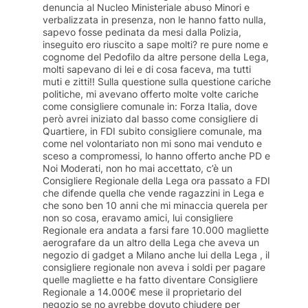
denuncia al Nucleo Ministeriale abuso Minori e
verbalizzata in presenza, non le hanno fatto nulla,
sapevo fosse pedinata da mesi dalla Polizia,
inseguito ero riuscito a sape molti? re pure nome e
cognome del Pedofilo da altre persone della Lega,
molti sapevano di lei e di cosa faceva, ma tutti
muti e zitti!! Sulla questione sulla questione cariche
politiche, mi avevano offerto molte volte cariche
come consigliere comunale in: Forza Italia, dove
però avrei iniziato dal basso come consigliere di
Quartiere, in FDI subito consigliere comunale, ma
come nel volontariato non mi sono mai venduto e
sceso a compromessi, lo hanno offerto anche PD e
Noi Moderati, non ho mai accettato, c’è un
Consigliere Regionale della Lega ora passato a FDI
che difende quella che vende ragazzini in Lega e
che sono ben 10 anni che mi minaccia querela per
non so cosa, eravamo amici, lui consigliere
Regionale era andata a farsi fare 10.000 magliette
aerografare da un altro della Lega che aveva un
negozio di gadget a Milano anche lui della Lega , il
consigliere regionale non aveva i soldi per pagare
quelle magliette e ha fatto diventare Consigliere
Regionale a 14.000€ mese il proprietario del
negozio se no avrebbe dovuto chiudere per