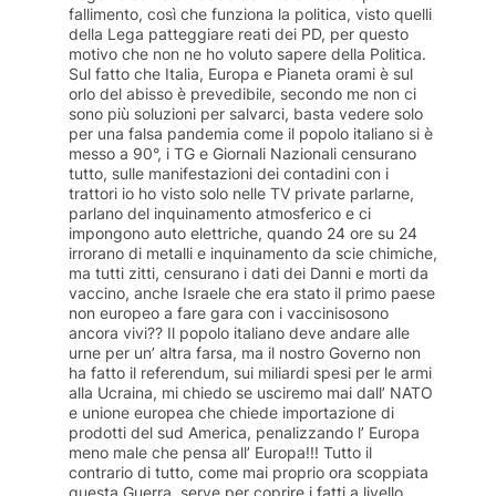
fallimento, così che funziona la politica, visto quelli
della Lega patteggiare reati dei PD, per questo
motivo che non ne ho voluto sapere della Politica.
Sul fatto che Italia, Europa e Pianeta orami è sul
orlo del abisso è prevedibile, secondo me non ci
sono più soluzioni per salvarci, basta vedere solo
per una falsa pandemia come il popolo italiano si è
messo a 90°, i TG e Giornali Nazionali censurano
tutto, sulle manifestazioni dei contadini con i
trattori io ho visto solo nelle TV private parlarne,
parlano del inquinamento atmosferico e ci
impongono auto elettriche, quando 24 ore su 24
irrorano di metalli e inquinamento da scie chimiche,
ma tutti zitti, censurano i dati dei Danni e morti da
vaccino, anche Israele che era stato il primo paese
non europeo a fare gara con i vaccinisosono
ancora vivi?? Il popolo italiano deve andare alle
urne per un’ altra farsa, ma il nostro Governo non
ha fatto il referendum, sui miliardi spesi per le armi
alla Ucraina, mi chiedo se usciremo mai dall’ NATO
e unione europea che chiede importazione di
prodotti del sud America, penalizzando l’ Europa
meno male che pensa all’ Europa!!! Tutto il
contrario di tutto, come mai proprio ora scoppiata
questa Guerra, serve per coprire i fatti a livello