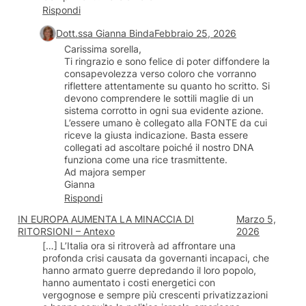
Rispondi
Dott.ssa Gianna Binda
Febbraio 25, 2026
Carissima sorella,
Ti ringrazio e sono felice di poter diffondere la
consapevolezza verso coloro che vorranno
riflettere attentamente su quanto ho scritto. Si
devono comprendere le sottili maglie di un
sistema corrotto in ogni sua evidente azione.
L’essere umano è collegato alla FONTE da cui
riceve la giusta indicazione. Basta essere
collegati ad ascoltare poiché il nostro DNA
funziona come una rice trasmittente.
Ad majora semper
Gianna
Rispondi
IN EUROPA AUMENTA LA MINACCIA DI
Marzo 5,
RITORSIONI – Antexo
2026
[…] L’Italia ora si ritroverà ad affrontare una
profonda crisi causata da governanti incapaci, che
hanno armato guerre depredando il loro popolo,
hanno aumentato i costi energetici con
vergognose e sempre più crescenti privatizzazioni