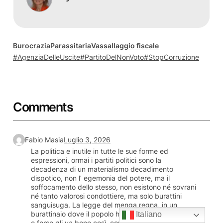
BurocraziaParassitaria
Vassallaggio fiscale
AgenziaDelleUscite
PartitoDelNonVoto
StopCorruzione
Comments
Fabio Masia
Luglio 3, 2026
La politica e inutile in tutte le sue forme ed
espressioni, ormai i partiti politici sono la
decadenza di un materialismo decadimento
dispotico, non l’ egemonia del potere, ma il
soffocamento dello stesso, non esistono né sovrani
né tanto valorosi condottiere, ma solo burattini
sanguisuga. La legge del menga regna, in un
burattinaio dove il popolo ha perso ogni sovranità,
Italiano
o forse gli va bene così, cornuti acconsenzienti, se